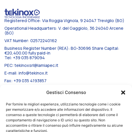
Registered Office: Via Roggia Vignola, 9 24047 Treviglio (BG)
Operational Headquarters: V. del Gaggiolo, 36 24040 Arcene
(BG)
VAT Number: 02572240162
Business Register Number (REA): BG-30696 Share Capital:
€20,400.00 fully paid-in
Tel: +39 035 879094
PEC: tekinoxsrl@lamiapec.it
E-mail: info@tekinox.it
Fax: +39 035 4193857
Gestisci Consenso
CATALOGS AND BROCHURES
Per fornire le migliori esperienze, utilizziamo tecnologie come i cookie
Brochure Tekinox
per memorizzare e/o accedere alle informazioni del dispositivo. Il
consenso a queste tecnologie ci permetterà di elaborare dati come il
Catalogo FIMINOX spa
comportamento di navigazione o ID unici su questo sito. Non
acconsentire o ritirare il consenso può influire negativamente su alcune
caratteristiche e funzioni.